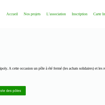
Accueil
Nos projets
L’association
Inscription
Carte In
ly. A cette occasion un pôle à été fermé (les achats solidaires) et les r
iste des pôles